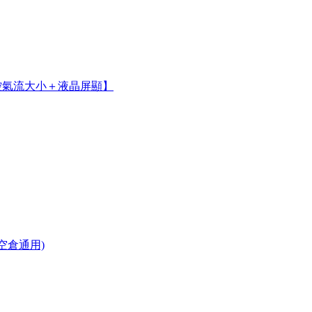
＋可控氣流大小＋液晶屏顯】
空倉通用)