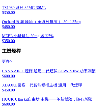
TS1989 系列 35MG 30ML
$350.00
Orchard 果園 煙油（ 全系列無涼 ） 30ml 35mg
$480.00
MEEL 小煙煙油 30mg 溶度5%
$350.00
主機煙桿
更多
>
LANA AIR 1 煙桿 通用一代煙彈 6.0W-15.0W 功率調節
$600.00
XIAOKE梟客一代智能變檔主機 通用一代煙彈
$450.00
HUUK Ultra kit自由艙 主機——革新體驗，隨心所馭
$600.00