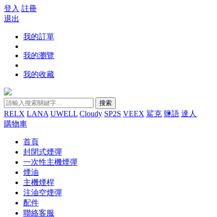
登入
註冊
退出
我的訂單
我的瀏覽
我的收藏
搜索
RELX
LANA
UWELL
Cloudy
SP2S
VEEX
鯊克
鹽語
達人
購物車
首頁
封閉式煙彈
一次性主機煙彈
煙油
主機煙桿
注油空煙彈
配件
聯絡客服