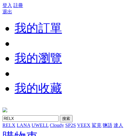
登入
註冊
退出
我的訂單
我的瀏覽
我的收藏
搜索
RELX
LANA
UWELL
Cloudy
SP2S
VEEX
鯊克
鹽語
達人