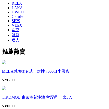
RELX
LANA
UWELL
Cloudy
SP2S
VEEX
鯊克
鹽語
達人
推薦熱賣
MEHA魅嗨拋棄式一次性 7000口小黑條
$
285.00
TIKOMOD 東京帝刻注油 空煙彈 一盒3入
$
380.00