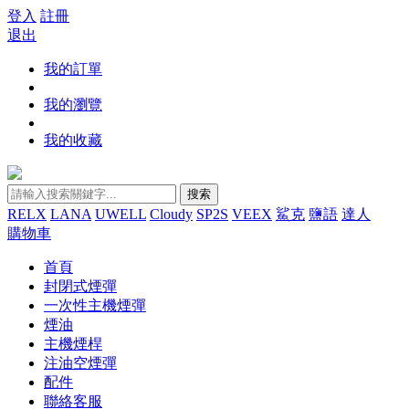
登入
註冊
退出
我的訂單
我的瀏覽
我的收藏
搜索
RELX
LANA
UWELL
Cloudy
SP2S
VEEX
鯊克
鹽語
達人
購物車
首頁
封閉式煙彈
一次性主機煙彈
煙油
主機煙桿
注油空煙彈
配件
聯絡客服