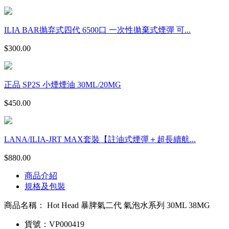
ILIA BAR抛弃式四代 6500口 一次性拋棄式煙彈 可...
$
300.00
正品 SP2S 小煙煙油 30ML/20MG
$
450.00
LANA/ILIA-JRT MAX套裝【註油式煙彈＋超長續航...
$
880.00
商品介紹
規格及包裝
商品名稱：
Hot Head 暴脾氣二代 氣泡水系列 30ML 38MG
貨號：
VP000419