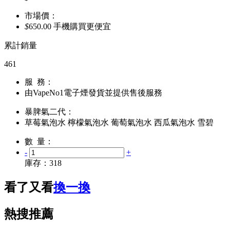
市場價：
$
650.00
手機購買更便宜
累計銷量
461
服 務：
由
VapeNo1電子煙
發貨並提供售後服務
暴脾氣二代：
草莓氣泡水
檸檬氣泡水
葡萄氣泡水
西瓜氣泡水
雪碧
數 量：
-
+
庫存：
318
看了又看
換一換
熱搜推薦